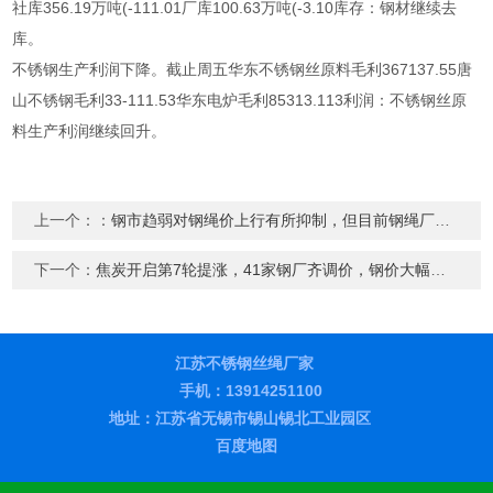
社库356.19万吨(-111.01厂库100.63万吨(-3.10库存：钢材继续去
库。
不锈钢生产利润下降。截止周五华东不锈钢丝原料毛利367137.55唐
山不锈钢毛利33-111.53华东电炉毛利85313.113利润：不锈钢丝原
料生产利润继续回升。
上一个：：
钢市趋弱对钢绳价上行有所抑制，但目前钢绳厂库存不大
下一个：
焦炭开启第7轮提涨，41家钢厂齐调价，钢价大幅上涨
江苏不锈钢丝绳厂家
手机：13914251100
地址：江苏省无锡市锡山锡北工业园区
百度地图