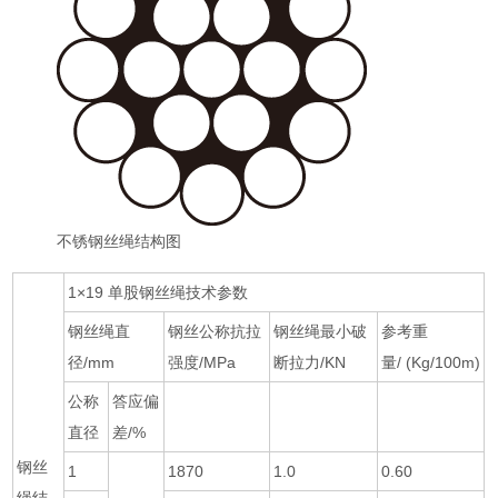
不锈钢丝绳结构图
1×19 单股钢丝绳技术参数
钢丝绳直
钢丝公称抗拉
钢丝绳最小破
参考重
径/mm
强度/MPa
断拉力/KN
量/ (Kg/100m)
公称
答应偏
直径
差/%
钢丝
1
1870
1.0
0.60